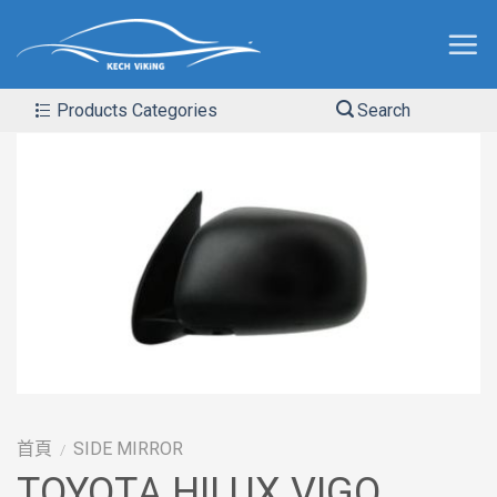
Products Categories
Search
首頁
SIDE MIRROR
/
TOYOTA HILUX VIGO